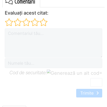
Comentarii
Evaluați acest citat:
Cod de securitate:
=
Trimite