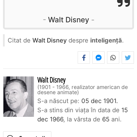
Walt Disney
Citat de
Walt Disney
despre
inteligență
.
Walt Disney
1901 - 1966, realizator american de
desene animate
S-a născut pe:
05 dec 1901.
S-a stins din viaţa în data de
15
dec 1966
, la vârsta de
65
ani.