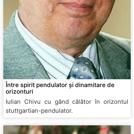
Între spirit pendulator şi dinamitare de
orizonturi
Iulian Chivu cu gând călător în orizontul
stuttgartian-pendulator.