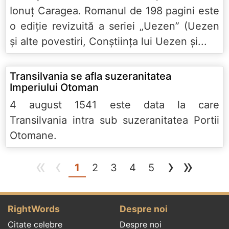
Ionuţ Caragea. Romanul de 198 pagini este
o ediţie revizuită a seriei „Uezen” (Uezen
şi alte povestiri, Conştiinţa lui Uezen şi...
Transilvania se afla suzeranitatea
Imperiului Otoman
4 august 1541 este data la care
Transilvania intra sub suzeranitatea Portii
Otomane.
«
‹
›
»
(current)
1
2
3
4
5
RightWords
Despre noi
Citate celebre
Despre noi