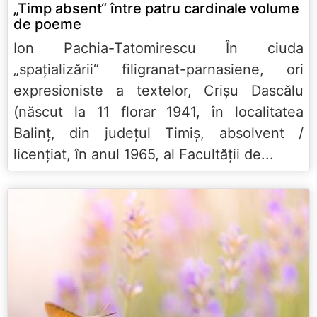
„Timp absent“ între patru cardinale volume
de poeme
Ion Pachia-Tatomirescu În ciuda
„spaţializării“ filigranat-parnasiene, ori
expresioniste a textelor, Crişu Dascălu
(născut la 11 florar 1941, în localitatea
Balinţ, din judeţul Timiş, absolvent /
licenţiat, în anul 1965, al Facultăţii de...