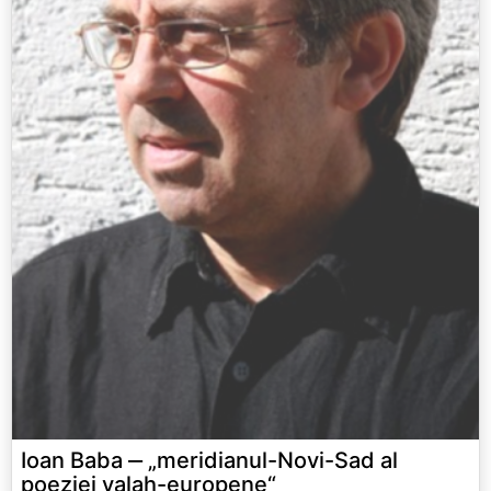
Ioan Baba ‒ „meridianul-Novi-Sad al
poeziei valah-europene“