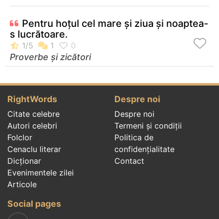
Pentru hoţul cel mare şi ziua şi noaptea-
s lucrătoare.
Proverbe și zicători
RightWords
Despre noi
Citate celebre
Despre noi
Autori celebri
Termeni și condiții
Folclor
Politica de
Cenaclu literar
confidenţialitate
Dicționar
Contact
Evenimentele zilei
Articole
Social pages