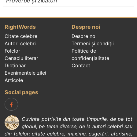
Proverbe și zicători
RightWords
Despre noi
Citate celebre
Despre noi
Autori celebri
Termeni și condiții
Folclor
Politica de
Cenaclu literar
confidenţialitate
Dicționar
Contact
Evenimentele zilei
Articole
Social pages
Cuvinte potrivite din toate timpurile, de pe tot
globul, pe teme diverse, de la
autori celebri
sau
din
folclor
:
citate celebre
,
maxime
,
cugetări
,
aforisme
,