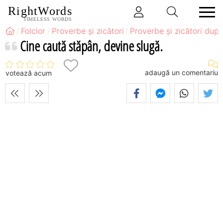
RightWords
TIMELESS WORDS
Folclor
Proverbe și zicători
Proverbe și zicători după
Cine caută stăpân, devine slugă.
adaugă un comentariu
votează acum