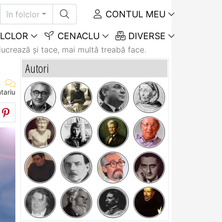
CONTUL MEU
în folclor
LCLOR
CENACLU
DIVERSE
lucrează şi tace, mai multă treabă face.
Autori
tariu