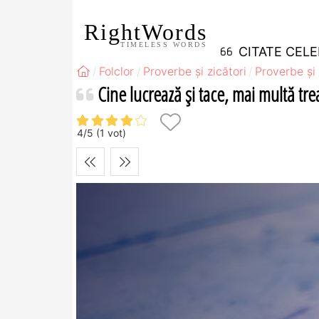
RightWords
TIMELESS WORDS
CITATE CEL
Folclor
Proverbe și zicători
Proverbe și 
Cine lucrează şi tace, mai multă tre
4
/
5
(
1
vot)