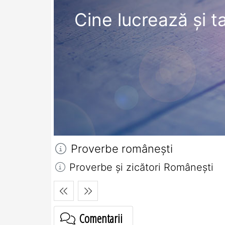
Cine lucrează şi t
Proverbe româneşti
Proverbe și zicători Româneşti
Comentarii