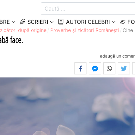
EBRE
SCRIERI
AUTORI CELEBRI
FO
zicători după origine
Proverbe și zicători Româneşti
Cine 
abă face.
adaugă un comen