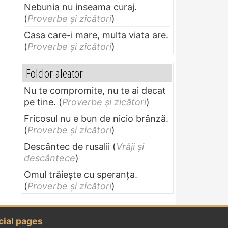
Nebunia nu inseama curaj.
(
Proverbe și zicători
)
Casa care-i mare, multa viata are.
(
Proverbe și zicători
)
Folclor aleator
Nu te compromite, nu te ai decat
pe tine.
(
Proverbe și zicători
)
Fricosul nu e bun de nicio brânză.
(
Proverbe și zicători
)
Descântec de rusalii
(
Vrăji și
descântece
)
Omul trăieşte cu speranţa.
(
Proverbe și zicători
)
cial pages