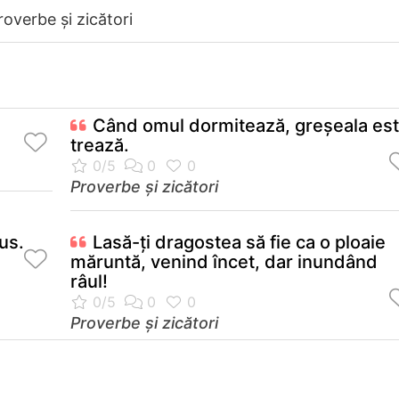
roverbe și zicători
Când omul dormitează, greşeala es
trează.
Proverbe și zicători
us.
Lasă-ţi dragostea să fie ca o ploaie
măruntă, venind încet, dar inundând
râul!
Proverbe și zicători