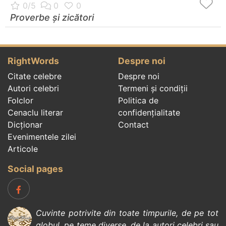
Proverbe și zicători
RightWords
Despre noi
Citate celebre
Despre noi
Autori celebri
Termeni și condiții
Folclor
Politica de
Cenaclu literar
confidenţialitate
Dicționar
Contact
Evenimentele zilei
Articole
Social pages
Cuvinte potrivite din toate timpurile, de pe tot
globul, pe teme diverse, de la
autori celebri
sau