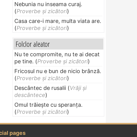
Nebunia nu inseama curaj.
(
Proverbe și zicători
)
Casa care-i mare, multa viata are.
(
Proverbe și zicători
)
Folclor aleator
Nu te compromite, nu te ai decat
pe tine.
(
Proverbe și zicători
)
Fricosul nu e bun de nicio brânză.
(
Proverbe și zicători
)
Descântec de rusalii
(
Vrăji și
descântece
)
Omul trăieşte cu speranţa.
(
Proverbe și zicători
)
cial pages