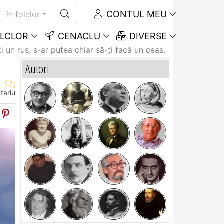
CONTUL MEU
în folclor
LCLOR
CENACLU
DIVERSE
i un rus, s-ar putea chiar să-ţi facă un ceas.
Autori
tariu