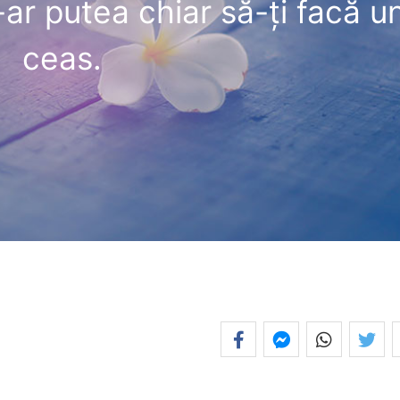
-ar putea chiar să-ţi facă u
ceas.