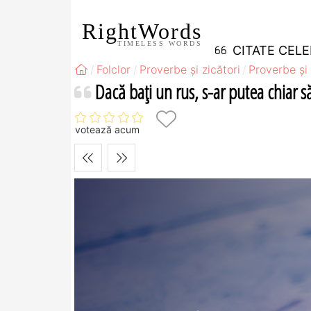
RightWords
TIMELESS WORDS
CITATE CEL
Folclor
Proverbe și zicători
Proverbe și 
Dacă baţi un rus, s-ar putea chiar s
votează acum