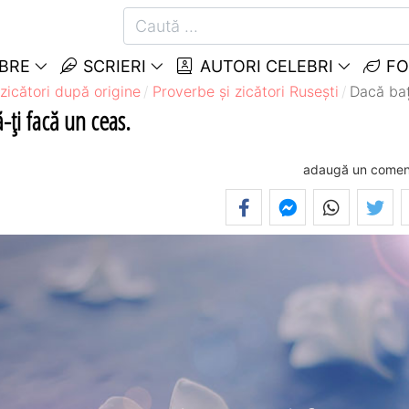
EBRE
SCRIERI
AUTORI CELEBRI
FO
zicători după origine
Proverbe și zicători Ruseşti
Dacă baţ
ă-ţi facă un ceas.
adaugă un comen