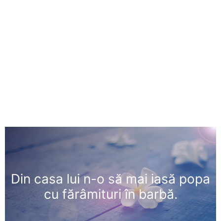
Din casa lui n-o să mai iasă popa
cu fărâmituri în barbă.