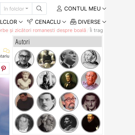
CONTUL MEU
în folclor
LCLOR
CENACLU
DIVERSE
rbe și zicători romanesti despre boală
Îi trage cu oala, ca
Autori
tariu