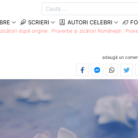
EBRE
SCRIERI
AUTORI CELEBRI
FO
zicători după origine
Proverbe și zicători Româneşti
Prove
adaugă un comen