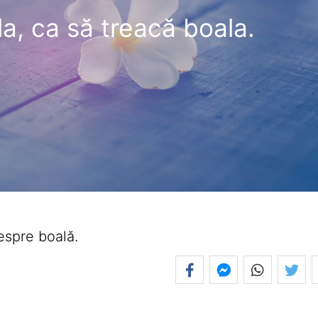
la, ca să treacă boala.
espre boală.