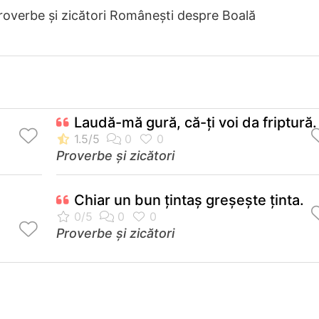
roverbe și zicători Româneşti despre Boală
Laudă-mă gură, că-ţi voi da friptură.
Proverbe și zicători
Chiar un bun ţintaş greşeşte ţinta.
Proverbe și zicători