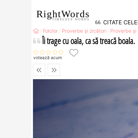
RightWords
TIMELESS WORDS
CITATE CEL
Folclor
Proverbe și zicători
Proverbe și 
Îi trage cu oala, ca să treacă boala.
votează acum