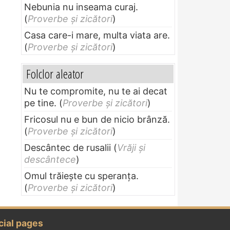
Nebunia nu inseama curaj.
(
Proverbe și zicători
)
Casa care-i mare, multa viata are.
(
Proverbe și zicători
)
Folclor aleator
Nu te compromite, nu te ai decat
pe tine.
(
Proverbe și zicători
)
Fricosul nu e bun de nicio brânză.
(
Proverbe și zicători
)
Descântec de rusalii
(
Vrăji și
descântece
)
Omul trăieşte cu speranţa.
(
Proverbe și zicători
)
cial pages