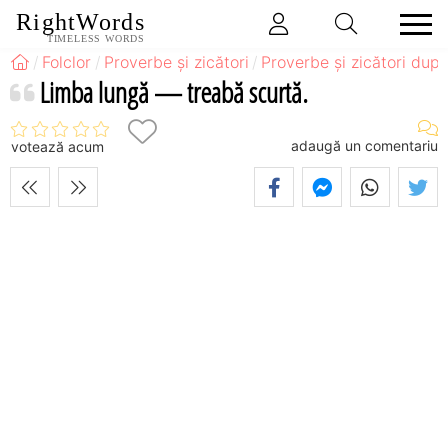
RightWords
TIMELESS WORDS
Folclor
Proverbe și zicători
Proverbe și zicători după
Limba lungă — treabă scurtă.
adaugă un comentariu
votează acum