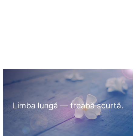
Limba lungă — treabă scurtă.