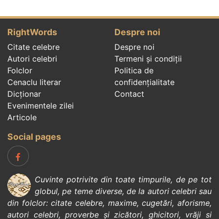
RightWords
Despre noi
Citate celebre
Despre noi
Autori celebri
Termeni și condiții
Folclor
Politica de
Cenaclu literar
confidenţialitate
Dicționar
Contact
Evenimentele zilei
Articole
Social pages
Cuvinte potrivite din toate timpurile, de pe tot
globul, pe teme diverse, de la
autori celebri
sau
din
folclor
:
citate celebre
,
maxime
,
cugetări
,
aforisme
,
autori celebri
,
proverbe și zicători
,
ghicitori
,
vrăji si