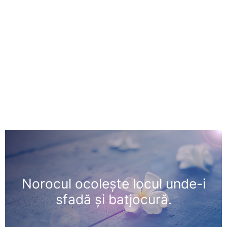
Norocul ocoleşte locul unde-i
sfadă şi batjocură.