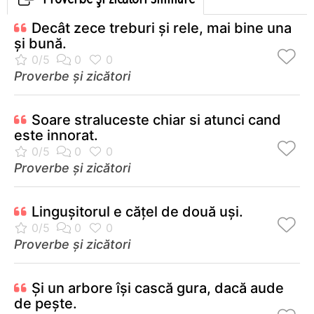
Decât zece treburi şi rele, mai bine una
şi bună.
Proverbe și zicători
Soare straluceste chiar si atunci cand
este innorat.
Proverbe și zicători
Linguşitorul e căţel de două uşi.
Proverbe și zicători
Şi un arbore îşi cască gura, dacă aude
de peşte.