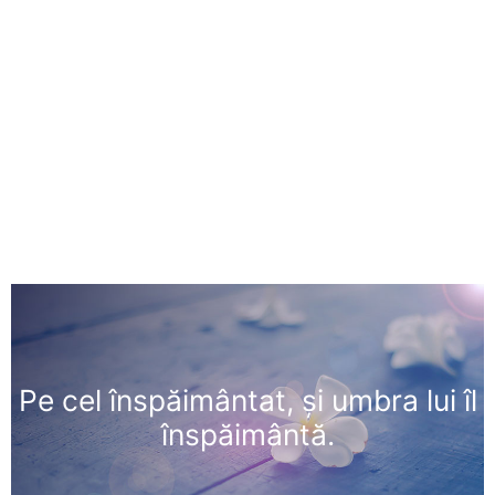
Pe cel înspăimântat, şi umbra lui îl
înspăimântă.