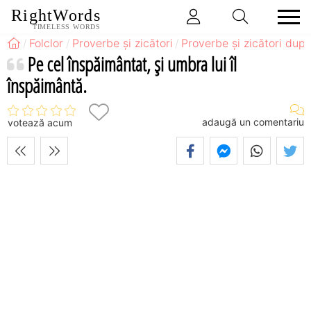
RightWords
TIMELESS WORDS
Folclor
Proverbe și zicători
Proverbe și zicători după
Pe cel înspăimântat, şi umbra lui îl
înspăimântă.
adaugă un comentariu
votează acum