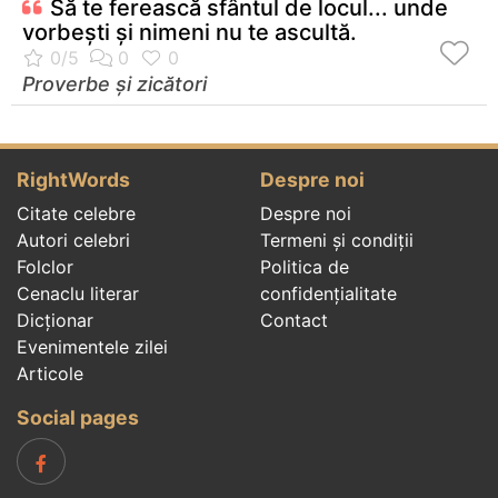
Să te ferească sfântul de locul... unde
vorbeşti şi nimeni nu te ascultă.
Proverbe și zicători
RightWords
Despre noi
Citate celebre
Despre noi
Autori celebri
Termeni și condiții
Folclor
Politica de
Cenaclu literar
confidenţialitate
Dicționar
Contact
Evenimentele zilei
Articole
Social pages