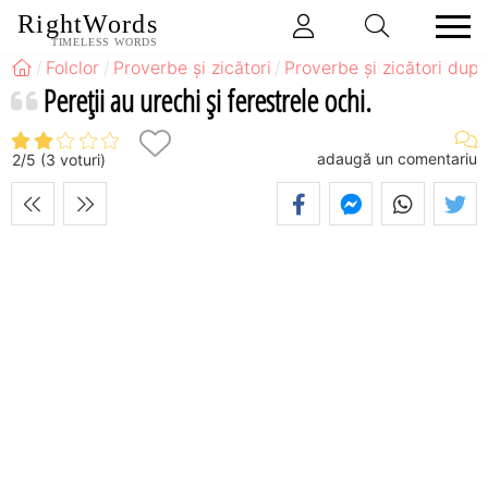
RightWords
TIMELESS WORDS
Folclor
Proverbe și zicători
Proverbe și zicători după
Pereţii au urechi şi ferestrele ochi.
adaugă un comentariu
2
/
5
(
3
voturi)