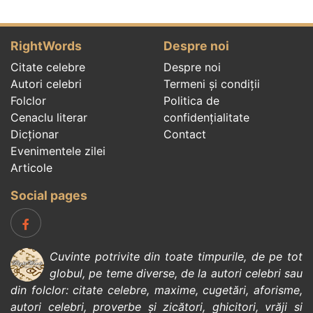
RightWords
Despre noi
Citate celebre
Despre noi
Autori celebri
Termeni și condiții
Folclor
Politica de
Cenaclu literar
confidenţialitate
Dicționar
Contact
Evenimentele zilei
Articole
Social pages
Cuvinte potrivite din toate timpurile, de pe tot
globul, pe teme diverse, de la
autori celebri
sau
din
folclor
:
citate celebre
,
maxime
,
cugetări
,
aforisme
,
autori celebri
,
proverbe și zicători
,
ghicitori
,
vrăji si