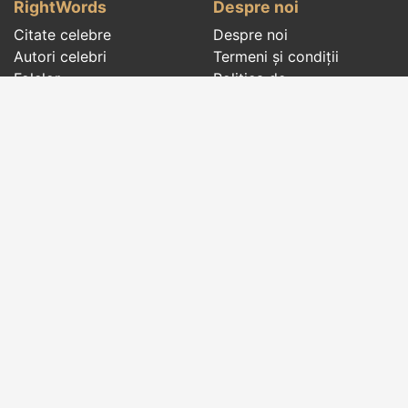
RightWords
Despre noi
Citate celebre
Despre noi
Autori celebri
Termeni și condiții
Folclor
Politica de
Cenaclu literar
confidenţialitate
Dicționar
Contact
Evenimentele zilei
Articole
Social pages
Cuvinte potrivite din toate timpurile, de pe tot
globul, pe teme diverse, de la
autori celebri
sau
din
folclor
:
citate celebre
,
maxime
,
cugetări
,
aforisme
,
autori celebri
,
proverbe și zicători
,
ghicitori
,
vrăji si
descântece
,
balade
,
doine
,
basme
,
colinde
,
urături
,
orații de nuntă
,
tradiții și superstiții
.