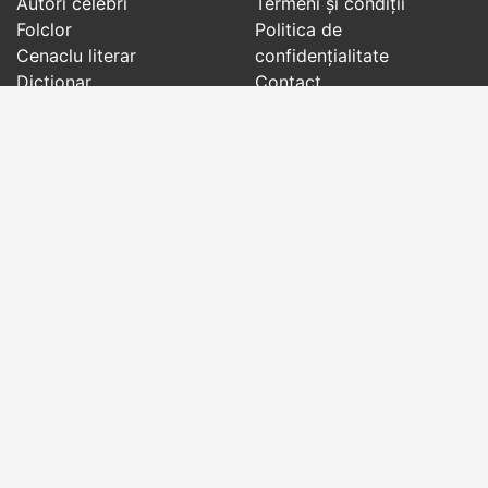
Autori celebri
Termeni și condiții
Folclor
Politica de
Cenaclu literar
confidenţialitate
Dicționar
Contact
Evenimentele zilei
Articole
Social pages
Cuvinte potrivite din toate timpurile, de pe tot
globul, pe teme diverse, de la
autori celebri
sau
din
folclor
:
citate celebre
,
maxime
,
cugetări
,
aforisme
,
autori celebri
,
proverbe și zicători
,
ghicitori
,
vrăji si
descântece
,
balade
,
doine
,
basme
,
colinde
,
urături
,
orații de nuntă
,
tradiții și superstiții
.
Copyright © 2007-2026 RightWords
Web Design by
YourCHOICE
, joi, 6 august 2026