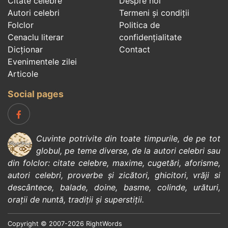
Citate celebre
Despre noi
Autori celebri
Termeni și condiții
Folclor
Politica de
Cenaclu literar
confidenţialitate
Dicționar
Contact
Evenimentele zilei
Articole
Social pages
Cuvinte potrivite din toate timpurile, de pe tot
globul, pe teme diverse, de la
autori celebri
sau
din
folclor
:
citate celebre
,
maxime
,
cugetări
,
aforisme
,
autori celebri
,
proverbe și zicători
,
ghicitori
,
vrăji si
descântece
,
balade
,
doine
,
basme
,
colinde
,
urături
,
orații de nuntă
,
tradiții și superstiții
.
Copyright © 2007-2026 RightWords