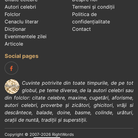
Autori celebri
Termeni și condiții
Folclor
Politica de
Cenaclu literar
confidenţialitate
Dicționar
Contact
Evenimentele zilei
Articole
Social pages
Cuvinte potrivite din toate timpurile, de pe tot
globul, pe teme diverse, de la
autori celebri
sau
din
folclor
:
citate celebre
,
maxime
,
cugetări
,
aforisme
,
autori celebri
,
proverbe și zicători
,
ghicitori
,
vrăji si
descântece
,
balade
,
doine
,
basme
,
colinde
,
urături
,
orații de nuntă
,
tradiții și superstiții
.
Copyright © 2007-2026 RightWords