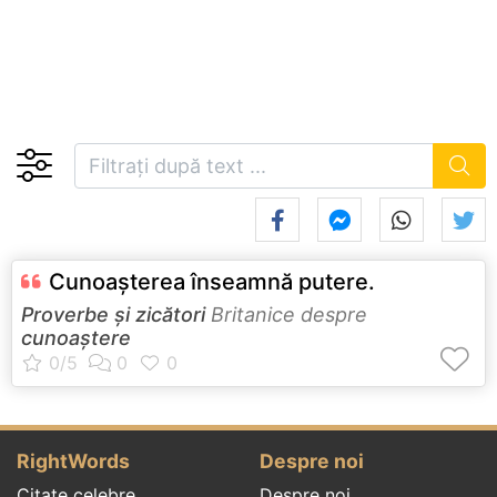
Cunoașterea înseamnă putere.
Proverbe și zicători
Britanice despre
cunoaștere
RightWords
Despre noi
Citate celebre
Despre noi