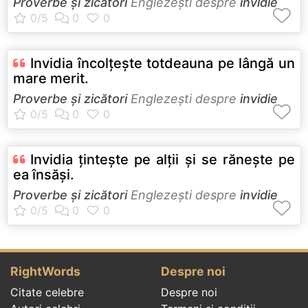
Proverbe și zicători
Englezeşti despre
invidie
Invidia încolţeşte totdeauna pe lângă un
mare merit.
Proverbe și zicători
Englezeşti despre
invidie
Invidia ţinteşte pe alţii şi se răneşte pe
ea însăşi.
Proverbe și zicători
Englezeşti despre
invidie
RightWords
Despre noi
Citate celebre
Despre noi