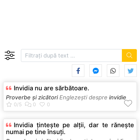
Invidia nu are sărbătoare.
Proverbe și zicători
Englezeşti despre
invidie
Invidia ţinteşte pe alţii, dar te răneşte
numai pe tine însuţi.