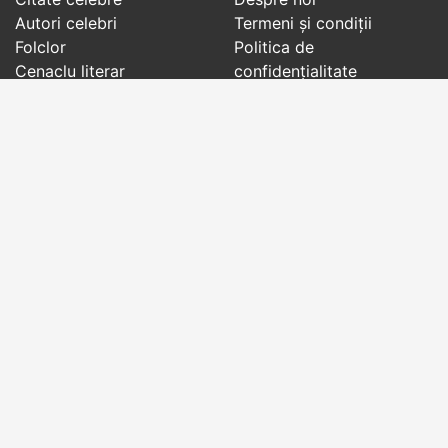
Autori celebri
Termeni și condiții
Folclor
Politica de
Cenaclu literar
confidenţialitate
Dicționar
Contact
Evenimentele zilei
Articole
Social pages
Cuvinte potrivite din toate timpurile, de pe tot
globul, pe teme diverse, de la
autori celebri
sau
din
folclor
:
citate celebre
,
maxime
,
cugetări
,
aforisme
,
autori celebri
,
proverbe și zicători
,
ghicitori
,
vrăji si
descântece
,
balade
,
doine
,
basme
,
colinde
,
urături
,
orații de nuntă
,
tradiții și superstiții
.
Copyright © 2007-2026 RightWords