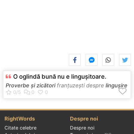
O oglindă bună nu e linguşitoare.
Proverbe și zicători
franţuzeşti despre
lingușire
RightWords
Despre noi
Citate celebre
Despre noi