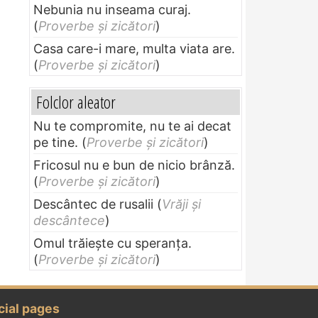
Nebunia nu inseama curaj.
(
Proverbe și zicători
)
Casa care-i mare, multa viata are.
(
Proverbe și zicători
)
Folclor aleator
Nu te compromite, nu te ai decat
pe tine.
(
Proverbe și zicători
)
Fricosul nu e bun de nicio brânză.
(
Proverbe și zicători
)
Descântec de rusalii
(
Vrăji și
descântece
)
Omul trăieşte cu speranţa.
(
Proverbe și zicători
)
cial pages