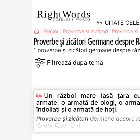
RightWords
TIMELESS WORDS
CITATE CEL
Folclor
Proverbe și zicători
Proverbe și 
Proverbe și zicători Germane despre R
1 proverbe și zicători germane despre ră
Un război mare lasă ţara cu
armate: o armată de ologi, o arma
îndoliaţi şi o armată de hoţi.
Proverbe și zicători
Germane despre
r