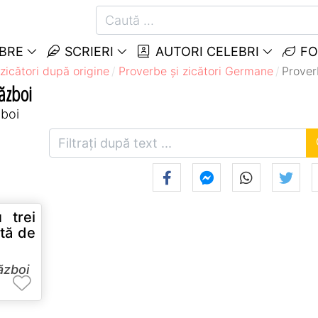
EBRE
SCRIERI
AUTORI CELEBRI
FO
zicători după origine
Proverbe și zicători Germane
Prover
ăzboi
zboi
 trei
tă de
ăzboi