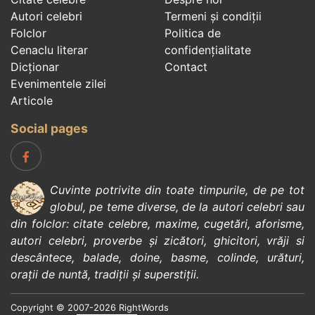
Autori celebri
Termeni și condiții
Folclor
Politica de
Cenaclu literar
confidenţialitate
Dicționar
Contact
Evenimentele zilei
Articole
Social pages
Cuvinte potrivite din toate timpurile, de pe tot
globul, pe teme diverse, de la
autori celebri
sau
din
folclor
:
citate celebre
,
maxime
,
cugetări
,
aforisme
,
autori celebri
,
proverbe și zicători
,
ghicitori
,
vrăji si
descântece
,
balade
,
doine
,
basme
,
colinde
,
urături
,
orații de nuntă
,
tradiții și superstiții
.
Copyright © 2007-2026 RightWords