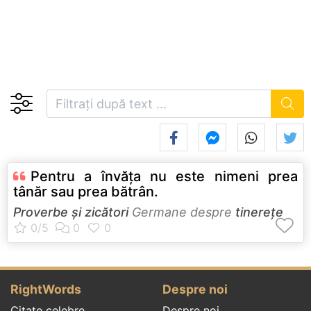
Pentru a învăţa nu este nimeni prea
tânăr sau prea bătrân.
Proverbe și zicători
Germane despre
tinerețe
RightWords
Despre noi
Citate celebre
Despre noi