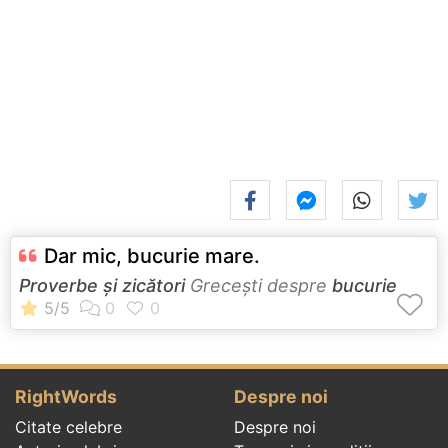
Dar mic, bucurie mare.
Proverbe și zicători
Greceşti despre
bucurie
RightWords
Despre noi
Citate celebre
Despre noi