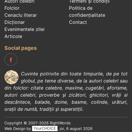
Autori celebri
Termeni și condiții
Folclor
Politica de
Cenaclu literar
confidenţialitate
Dicționar
Contact
Evenimentele zilei
Articole
Social pages
Cuvinte potrivite din toate timpurile, de pe tot
globul, pe teme diverse, de la
autori celebri
sau
din
folclor
:
citate celebre
,
maxime
,
cugetări
,
aforisme
,
autori celebri
,
proverbe și zicători
,
ghicitori
,
vrăji si
descântece
,
balade
,
doine
,
basme
,
colinde
,
urături
,
orații de nuntă
,
tradiții și superstiții
.
Copyright © 2007-2026 RightWords
Web Design by
YourCHOICE
, joi, 6 august 2026