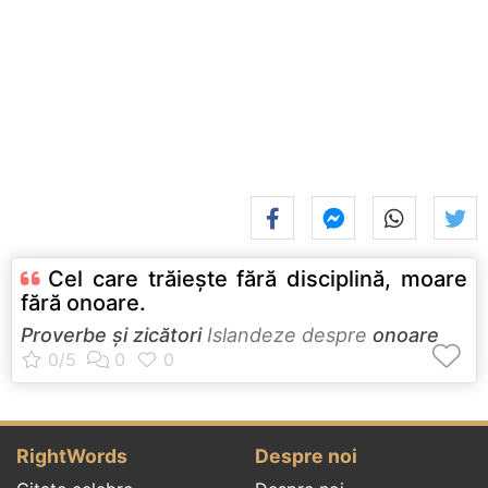
Cel care trăieşte fără disciplină, moare
fără onoare.
Proverbe și zicători
Islandeze despre
onoare
RightWords
Despre noi