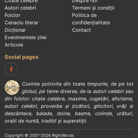
Citate celebre
Despre noi
Autori celebri
Termeni și condiții
Folclor
Politica de
Cenaclu literar
confidenţialitate
Dicționar
Contact
Evenimentele zilei
Articole
Social pages
Cuvinte potrivite din toate timpurile, de pe tot
globul, pe teme diverse, de la
autori celebri
sau
din
folclor
:
citate celebre
,
maxime
,
cugetări
,
aforisme
,
autori celebri
,
proverbe și zicători
,
ghicitori
,
vrăji si
descântece
,
balade
,
doine
,
basme
,
colinde
,
urături
,
orații de nuntă
,
tradiții și superstiții
.
Copyright © 2007-2026 RightWords