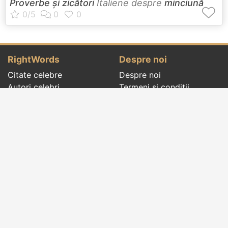
Proverbe și zicători
Italiene despre
minciună
RightWords
Despre noi
Citate celebre
Despre noi
Autori celebri
Termeni și condiții
Folclor
Politica de
Cenaclu literar
confidenţialitate
Dicționar
Contact
Evenimentele zilei
Articole
Social pages
Cuvinte potrivite din toate timpurile, de pe tot
globul, pe teme diverse, de la
autori celebri
sau