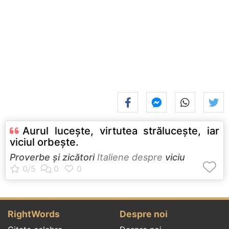
Aurul luceşte, virtutea străluceşte, iar
viciul orbeşte.
Proverbe și zicători
Italiene despre
viciu
RightWords
Despre noi