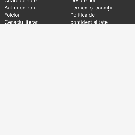
Citate celebre
Despre noi
Autori celebri
Termeni și condiții
Folclor
Politica de
Cenaclu literar
confidenţialitate
Dicționar
Contact
Evenimentele zilei
Articole
Social pages
Cuvinte potrivite din toate timpurile, de pe tot
globul, pe teme diverse, de la
autori celebri
sau
din
folclor
:
citate celebre
,
maxime
,
cugetări
,
aforisme
,
autori celebri
,
proverbe și zicători
,
ghicitori
,
vrăji si
descântece
,
balade
,
doine
,
basme
,
colinde
,
urături
,
orații de nuntă
,
tradiții și superstiții
.
Copyright © 2007-2026 RightWords