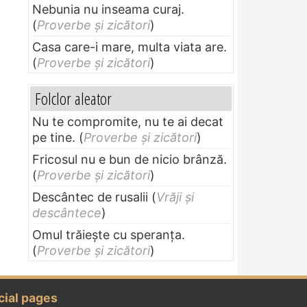
Nebunia nu inseama curaj.
(
Proverbe și zicători
)
Casa care-i mare, multa viata are.
(
Proverbe și zicători
)
Folclor aleator
Nu te compromite, nu te ai decat
pe tine.
(
Proverbe și zicători
)
Fricosul nu e bun de nicio brânză.
(
Proverbe și zicători
)
Descântec de rusalii
(
Vrăji și
descântece
)
Omul trăieşte cu speranţa.
(
Proverbe și zicători
)
cial pages