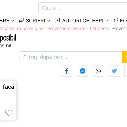
EBRE
SCRIERI
AUTORI CELEBRI
FO
zicători după origine
Proverbe și zicători Latineşti
Proverb
posibil
osibil
 facă