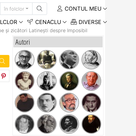
CONTUL MEU
în folclor
LCLOR
CENACLU
DIVERSE
e și zicători Latineşti despre Imposibil
Autori