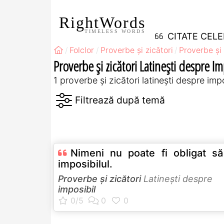
RightWords
TIMELESS WORDS
CITATE CEL
Folclor
Proverbe și zicători
Proverbe și 
Proverbe și zicători Latineşti despre Im
1 proverbe și zicători latineşti despre imp
Nimeni nu poate fi obligat să
imposibilul.
Proverbe și zicători
Latineşti despre
imposibil