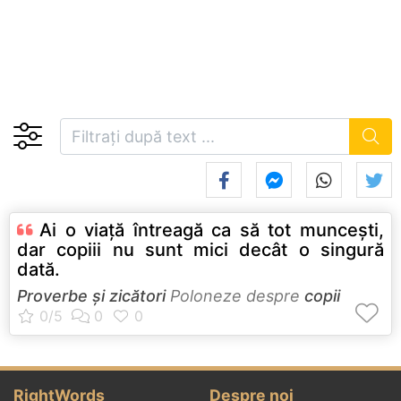
Ai o viaţă întreagă ca să tot munceşti,
dar copiii nu sunt mici decât o singură
dată.
Proverbe și zicători
Poloneze despre
copii
RightWords
Despre noi