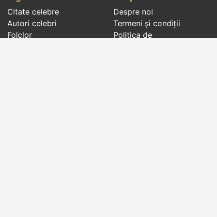
Citate celebre
Despre noi
Autori celebri
Termeni și condiții
Folclor
Politica de
Cenaclu literar
confidenţialitate
Dicționar
Contact
Evenimentele zilei
Articole
Social pages
Cuvinte potrivite din toate timpurile, de pe tot
globul, pe teme diverse, de la
autori celebri
sau
din
folclor
:
citate celebre
,
maxime
,
cugetări
,
aforisme
,
autori celebri
,
proverbe și zicători
,
ghicitori
,
vrăji si
descântece
,
balade
,
doine
,
basme
,
colinde
,
urături
,
orații de nuntă
,
tradiții și superstiții
.