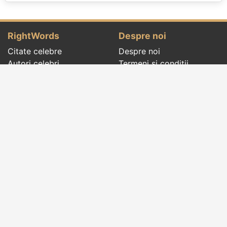
RightWords
Despre noi
Citate celebre
Despre noi
Autori celebri
Termeni și condiții
Folclor
Politica de
Cenaclu literar
confidenţialitate
Dicționar
Contact
Evenimentele zilei
Articole
Social pages
Cuvinte potrivite din toate timpurile, de pe tot
globul, pe teme diverse, de la
autori celebri
sau
din
folclor
:
citate celebre
,
maxime
,
cugetări
,
aforisme
,
autori celebri
,
proverbe și zicători
,
ghicitori
,
vrăji si