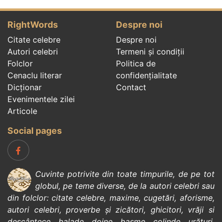
RightWords
Despre noi
Citate celebre
Despre noi
Autori celebri
Termeni și condiții
Folclor
Politica de
Cenaclu literar
confidenţialitate
Dicționar
Contact
Evenimentele zilei
Articole
Social pages
Cuvinte potrivite din toate timpurile, de pe tot
globul, pe teme diverse, de la
autori celebri
sau
din
folclor
:
citate celebre
,
maxime
,
cugetări
,
aforisme
,
autori celebri
,
proverbe și zicători
,
ghicitori
,
vrăji si
descântece
,
balade
,
doine
,
basme
,
colinde
,
urături
,