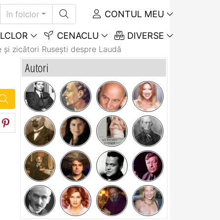
CONTUL MEU
în folclor
LCLOR
CENACLU
DIVERSE
 și zicători Ruseşti despre Laudă
Autori