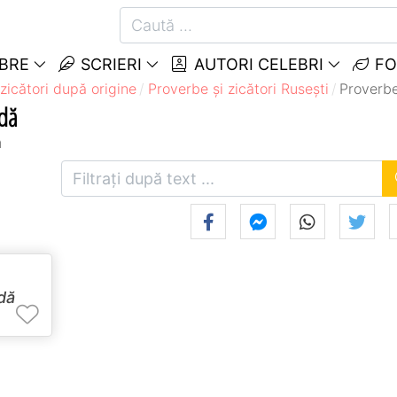
EBRE
SCRIERI
AUTORI CELEBRI
FO
zicători după origine
Proverbe și zicători Ruseşti
Proverbe
udă
ă
dă