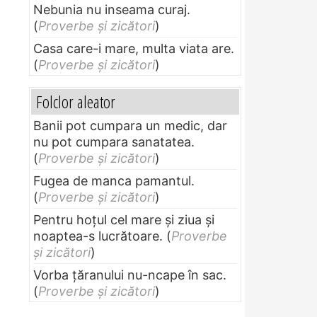
Nebunia nu inseama curaj.
(
Proverbe și zicători
)
Casa care-i mare, multa viata are.
(
Proverbe și zicători
)
Folclor aleator
Banii pot cumpara un medic, dar
nu pot cumpara sanatatea.
(
Proverbe și zicători
)
Fugea de manca pamantul.
(
Proverbe și zicători
)
Pentru hoţul cel mare şi ziua şi
noaptea-s lucrătoare.
(
Proverbe
și zicători
)
Vorba ţăranului nu-ncape în sac.
(
Proverbe și zicători
)