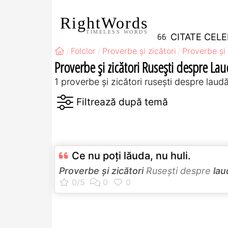
RightWords
TIMELESS WORDS
CITATE CEL
Folclor
Proverbe și zicători
Proverbe și 
Proverbe și zicători Ruseşti despre La
1 proverbe și zicători ruseşti despre laud
Ce nu poţi lăuda, nu huli.
Proverbe și zicători
Ruseşti despre
lau