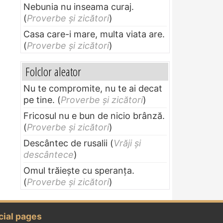
Nebunia nu inseama curaj.
(
Proverbe și zicători
)
Casa care-i mare, multa viata are.
(
Proverbe și zicători
)
Folclor aleator
Nu te compromite, nu te ai decat
pe tine.
(
Proverbe și zicători
)
Fricosul nu e bun de nicio brânză.
(
Proverbe și zicători
)
Descântec de rusalii
(
Vrăji și
descântece
)
Omul trăieşte cu speranţa.
(
Proverbe și zicători
)
cial pages