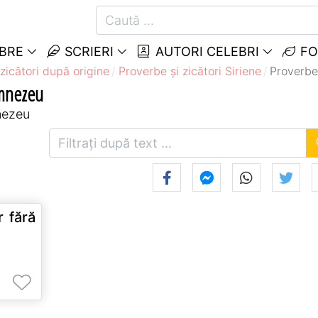
EBRE
SCRIERI
AUTORI CELEBRI
FO
zicători după origine
Proverbe și zicători Siriene
Proverbe
umnezeu
mnezeu
 fără