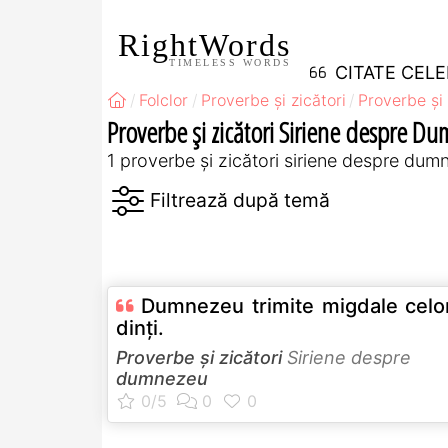
RightWords
TIMELESS WORDS
CITATE CEL
Folclor
Proverbe și zicători
Proverbe și 
Proverbe și zicători Siriene despre D
1 proverbe și zicători siriene despre du
Dumnezeu trimite migdale celor
dinţi.
Proverbe și zicători
Siriene despre
dumnezeu