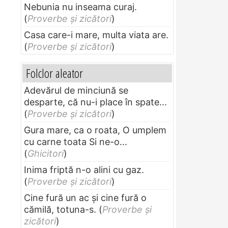
Nebunia nu inseama curaj.
(
Proverbe și zicători
)
Casa care-i mare, multa viata are.
(
Proverbe și zicători
)
Folclor aleator
Adevărul de minciună se
desparte, că nu-i place în spate...
(
Proverbe și zicători
)
Gura mare, ca o roata, O umplem
cu carne toata Si ne-o...
(
Ghicitori
)
Inima friptă n-o alini cu gaz.
(
Proverbe și zicători
)
Cine fură un ac şi cine fură o
cămilă, totuna-s.
(
Proverbe și
zicători
)