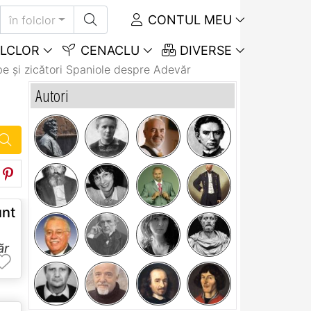
CONTUL MEU
în folclor
LCLOR
CENACLU
DIVERSE
e și zicători Spaniole despre Adevăr
Autori
nt
ăr