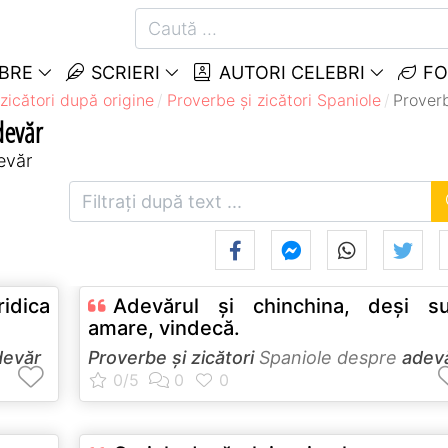
EBRE
SCRIERI
AUTORI CELEBRI
FO
zicători după origine
Proverbe și zicători Spaniole
Proverb
devăr
evăr
dica
Adevărul şi chinchina, deşi su
amare, vindecă.
devăr
Proverbe și zicători
Spaniole despre
adev