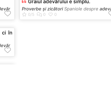
Graiul adevărului e simplu.
devăr
Proverbe și zicători
Spaniole despre
adev
 ci în
devăr