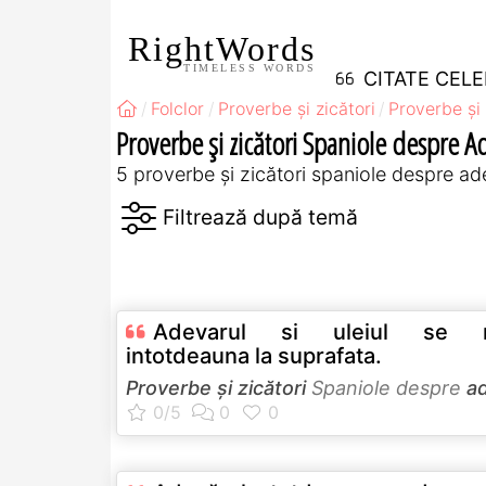
RightWords
TIMELESS WORDS
CITATE CEL
Folclor
Proverbe și zicători
Proverbe și 
Proverbe și zicători Spaniole despre A
5 proverbe și zicători spaniole despre ad
Adevarul si uleiul se ri
intotdeauna la suprafata.
Proverbe și zicători
Spaniole despre
a