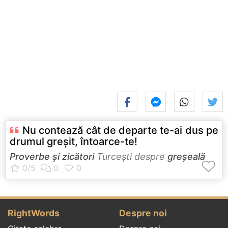
Nu contează cât de departe te-ai dus pe
drumul greşit, întoarce-te!
Proverbe și zicători
Turceşti despre
greșeală
RightWords
Despre noi