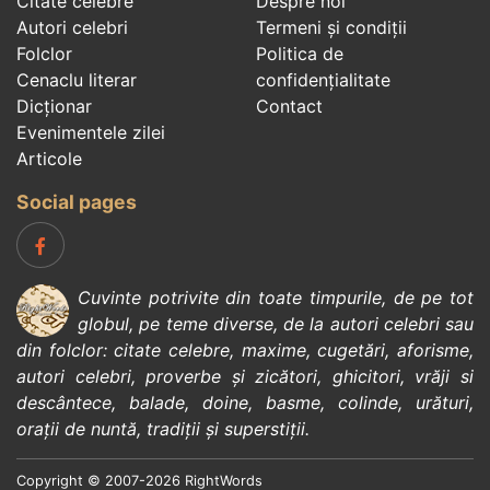
Citate celebre
Despre noi
Autori celebri
Termeni și condiții
Folclor
Politica de
Cenaclu literar
confidenţialitate
Dicționar
Contact
Evenimentele zilei
Articole
Social pages
Cuvinte potrivite din toate timpurile, de pe tot
globul, pe teme diverse, de la
autori celebri
sau
din
folclor
:
citate celebre
,
maxime
,
cugetări
,
aforisme
,
autori celebri
,
proverbe și zicători
,
ghicitori
,
vrăji si
descântece
,
balade
,
doine
,
basme
,
colinde
,
urături
,
orații de nuntă
,
tradiții și superstiții
.
Copyright © 2007-2026 RightWords