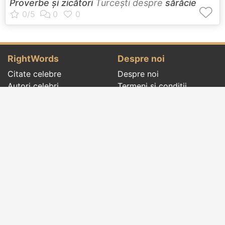
Proverbe și zicători
Turceşti despre
sărăcie
RightWords
Despre noi
Citate celebre
Despre noi
Autori celebri
Termeni și condiții
Folclor
Politica de
Cenaclu literar
confidenţialitate
Dicționar
Contact
Evenimentele zilei
Articole
Social pages
Cuvinte potrivite din toate timpurile, de pe tot
globul, pe teme diverse, de la
autori celebri
sau