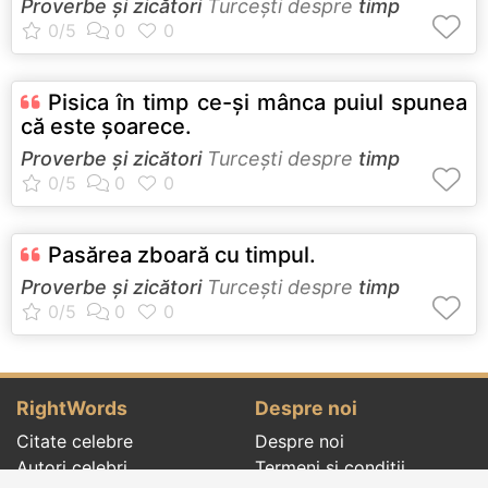
Proverbe și zicători
Turceşti despre
timp
Pisica în timp ce-şi mânca puiul spunea
că este şoarece.
Proverbe și zicători
Turceşti despre
timp
Pasărea zboară cu timpul.
Proverbe și zicători
Turceşti despre
timp
RightWords
Despre noi
Citate celebre
Despre noi
Autori celebri
Termeni și condiții