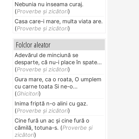
Nebunia nu inseama curaj.
(
Proverbe și zicători
)
Casa care-i mare, multa viata are.
(
Proverbe și zicători
)
Folclor aleator
Adevărul de minciună se
desparte, că nu-i place în spate...
(
Proverbe și zicători
)
Gura mare, ca o roata, O umplem
cu carne toata Si ne-o...
(
Ghicitori
)
Inima friptă n-o alini cu gaz.
(
Proverbe și zicători
)
Cine fură un ac şi cine fură o
cămilă, totuna-s.
(
Proverbe și
zicători
)