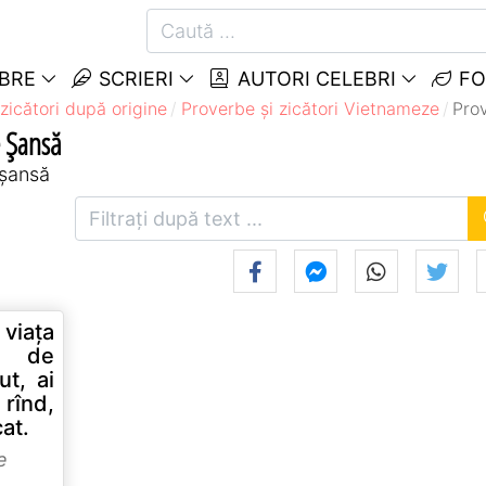
EBRE
SCRIERI
AUTORI CELEBRI
FO
zicători după origine
Proverbe și zicători Vietnameze
Pro
e Șansă
 șansă
 viaţa
ă de
t, ai
 rînd,
cat.
e