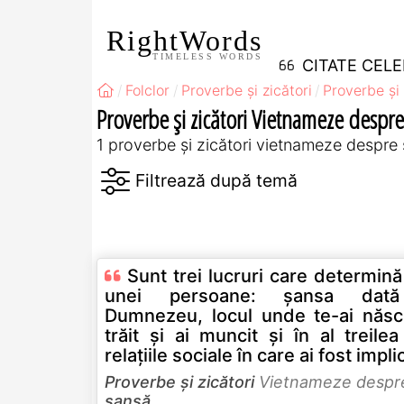
RightWords
TIMELESS WORDS
CITATE CEL
Folclor
Proverbe și zicători
Proverbe și 
Proverbe și zicători Vietnameze despr
1 proverbe și zicători vietnameze despre
Sunt trei lucruri care determină
unei persoane: şansa dat
Dumnezeu, locul unde te-ai născu
trăit şi ai muncit şi în al treilea
relaţiile sociale în care ai fost impli
Proverbe și zicători
Vietnameze despr
șansă