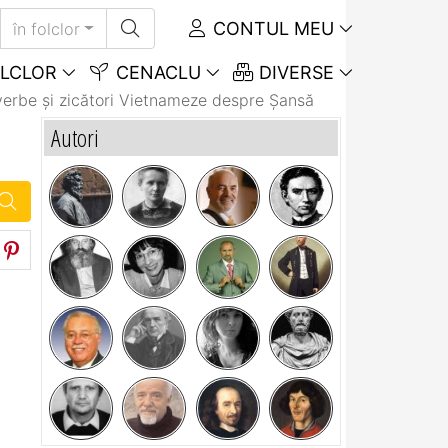
CONTUL MEU
în folclor
LCLOR
CENACLU
DIVERSE
verbe și zicători Vietnameze despre Șansă
Autori