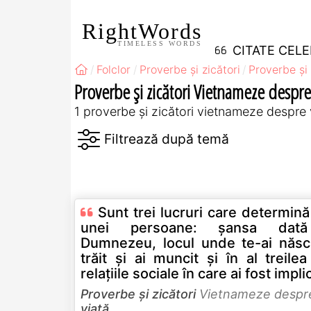
RightWords
TIMELESS WORDS
CITATE CEL
Folclor
Proverbe și zicători
Proverbe și 
Proverbe și zicători Vietnameze despre
1 proverbe și zicători vietnameze despre 
Sunt trei lucruri care determină
unei persoane: şansa dat
Dumnezeu, locul unde te-ai născu
trăit şi ai muncit şi în al treilea
relaţiile sociale în care ai fost impli
Proverbe și zicători
Vietnameze despr
viață