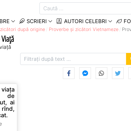
EBRE
SCRIERI
AUTORI CELEBRI
FO
zicători după origine
Proverbe și zicători Vietnameze
Prov
 Viață
viață
 viaţa
ă de
t, ai
 rînd,
cat.
e