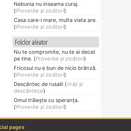
Nebunia nu inseama curaj.
(
Proverbe și zicători
)
Casa care-i mare, multa viata are.
(
Proverbe și zicători
)
Folclor aleator
Nu te compromite, nu te ai decat
pe tine.
(
Proverbe și zicători
)
Fricosul nu e bun de nicio brânză.
(
Proverbe și zicători
)
Descântec de rusalii
(
Vrăji și
descântece
)
Omul trăieşte cu speranţa.
(
Proverbe și zicători
)
cial pages