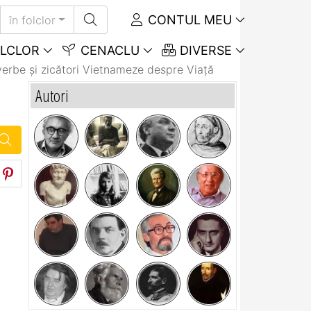
CONTUL MEU
în folclor
LCLOR
CENACLU
DIVERSE
erbe și zicători Vietnameze despre Viață
Autori