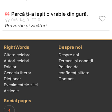
Parcă ţi-a ieşit o vrabie din gură.
Proverbe și zicători
RightWords
Despre noi
Citate celebre
Despre noi
Autori celebri
Termeni și condiții
Folclor
Politica de
Cenaclu literar
confidenţialitate
Dicționar
Contact
Evenimentele zilei
Articole
Social pages