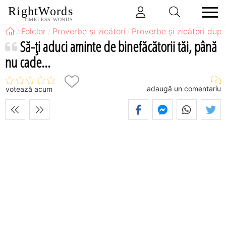
RightWords
TIMELESS WORDS
Folclor
Proverbe și zicători
Proverbe și zicători după
Să-ţi aduci aminte de binefăcătorii tăi, până
nu cade...
adaugă un comentariu
votează acum