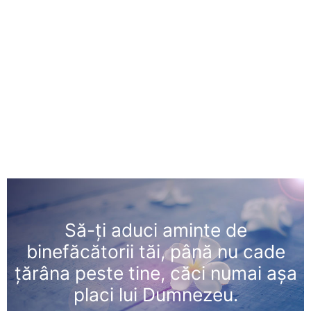
Să-ţi aduci aminte de
binefăcătorii tăi, până nu cade
ţărâna peste tine, căci numai aşa
placi lui Dumnezeu.