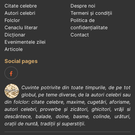
Citate celebre
Despre noi
Autori celebri
Termeni și condiții
Folclor
Politica de
Cenaclu literar
confidenţialitate
Dicționar
Contact
Evenimentele zilei
Articole
Social pages
Cuvinte potrivite din toate timpurile, de pe tot
globul, pe teme diverse, de la
autori celebri
sau
din
folclor
:
citate celebre
,
maxime
,
cugetări
,
aforisme
,
autori celebri
,
proverbe și zicători
,
ghicitori
,
vrăji si
descântece
,
balade
,
doine
,
basme
,
colinde
,
urături
,
orații de nuntă
,
tradiții și superstiții
.