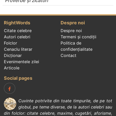
Proverbe și zicători
RightWords
Despre noi
Citate celebre
Despre noi
Autori celebri
Termeni și condiții
Folclor
Politica de
Cenaclu literar
confidenţialitate
Dicționar
Contact
Evenimentele zilei
Articole
Social pages
Cuvinte potrivite din toate timpurile, de pe tot
globul, pe teme diverse, de la
autori celebri
sau
din
folclor
:
citate celebre
,
maxime
,
cugetări
,
aforisme
,