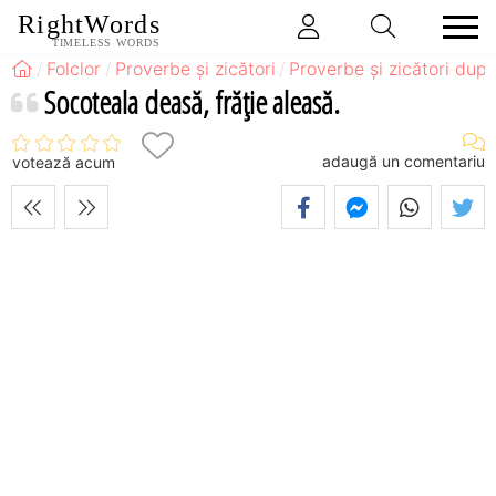
RightWords
TIMELESS WORDS
Folclor
Proverbe și zicători
Proverbe și zicători după
Socoteala deasă, frăţie aleasă.
adaugă un comentariu
votează acum