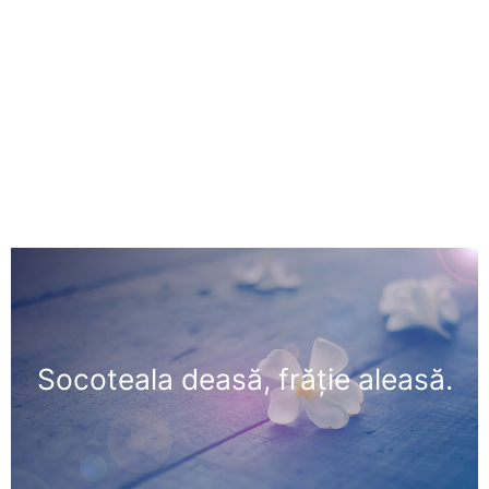
Socoteala deasă, frăţie aleasă.