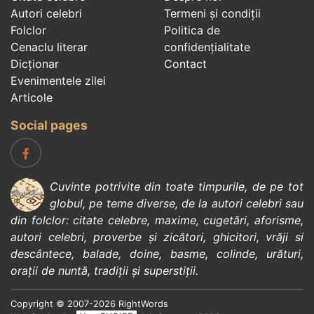
Autori celebri
Termeni și condiții
Folclor
Politica de
Cenaclu literar
confidenţialitate
Dicționar
Contact
Evenimentele zilei
Articole
Social pages
Cuvinte potrivite din toate timpurile, de pe tot
globul, pe teme diverse, de la
autori celebri
sau
din
folclor
:
citate celebre
,
maxime
,
cugetări
,
aforisme
,
autori celebri
,
proverbe și zicători
,
ghicitori
,
vrăji si
descântece
,
balade
,
doine
,
basme
,
colinde
,
urături
,
orații de nuntă
,
tradiții și superstiții
.
Copyright © 2007-2026 RightWords