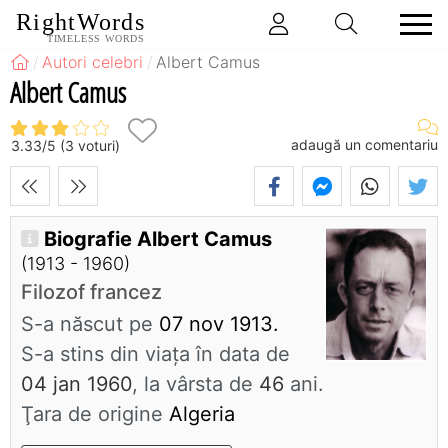
RightWords
TIMELESS WORDS
Autori celebri
Albert Camus
Albert Camus
adaugă un comentariu
3.33
/
5
(
3
voturi)
Biografie Albert Camus
(1913 - 1960)
Filozof francez
S-a născut pe
07 nov 1913.
S-a stins din viaţa în data de
04 jan 1960
, la vârsta de
46
ani.
Ţara de origine
Algeria