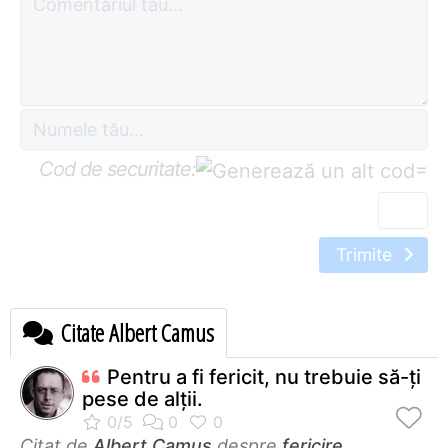
Cod de securitate:
=
Trimite
Citate Albert Camus
Pentru a fi fericit, nu trebuie să-ţi
pese de alţii.
Citat de
Albert Camus
despre
fericire