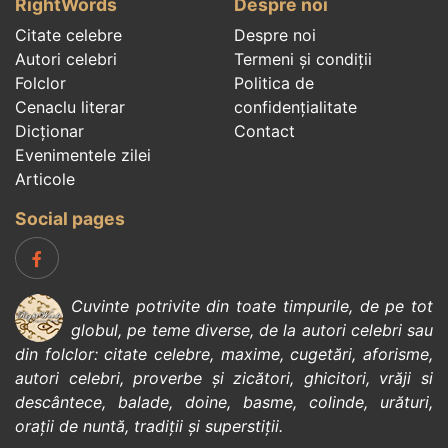
RightWords
Despre noi
Citate celebre
Despre noi
Autori celebri
Termeni și condiții
Folclor
Politica de
Cenaclu literar
confidenţialitate
Dicționar
Contact
Evenimentele zilei
Articole
Social pages
Cuvinte potrivite din toate timpurile, de pe tot
globul, pe teme diverse, de la
autori celebri
sau
din
folclor
:
citate celebre
,
maxime
,
cugetări
,
aforisme
,
autori celebri
,
proverbe și zicători
,
ghicitori
,
vrăji si
descântece
,
balade
,
doine
,
basme
,
colinde
,
urături
,
orații de nuntă
,
tradiții și superstiții
.