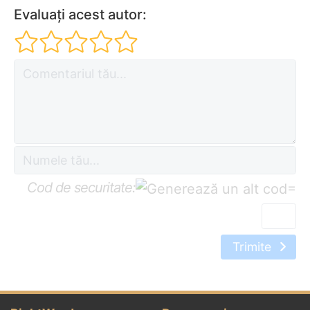
Evaluați acest autor:
Cod de securitate:
=
Trimite