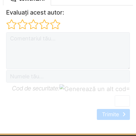
Evaluați acest autor:
Cod de securitate:
=
Trimite