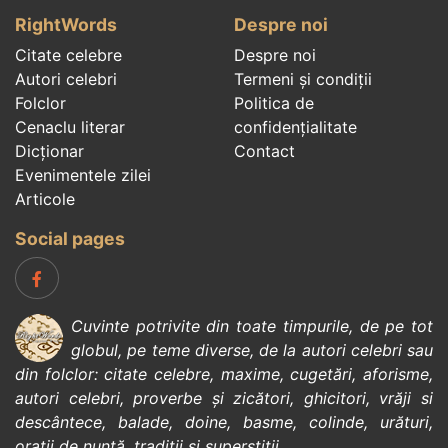
RightWords
Despre noi
Citate celebre
Despre noi
Autori celebri
Termeni și condiții
Folclor
Politica de
Cenaclu literar
confidenţialitate
Dicționar
Contact
Evenimentele zilei
Articole
Social pages
Cuvinte potrivite din toate timpurile, de pe tot
globul, pe teme diverse, de la
autori celebri
sau
din
folclor
:
citate celebre
,
maxime
,
cugetări
,
aforisme
,
autori celebri
,
proverbe și zicători
,
ghicitori
,
vrăji si
descântece
,
balade
,
doine
,
basme
,
colinde
,
urături
,
orații de nuntă
,
tradiții și superstiții
.