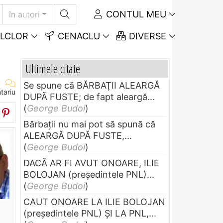
CONTUL MEU
în autori
LCLOR
CENACLU
DIVERSE
Ultimele citate
Se spune că BĂRBAŢII ALEARGĂ
tariu
DUPĂ FUSTE; de fapt aleargă...
(
George Budoi
)
Bărbaţii nu mai pot să spună că
ALEARGĂ DUPĂ FUSTE,...
(
George Budoi
)
DACĂ AR FI AVUT ONOARE, ILIE
BOLOJAN (preşedintele PNL)...
(
George Budoi
)
CAUT ONOARE LA ILIE BOLOJAN
(preşedintele PNL) ŞI LA PNL,...