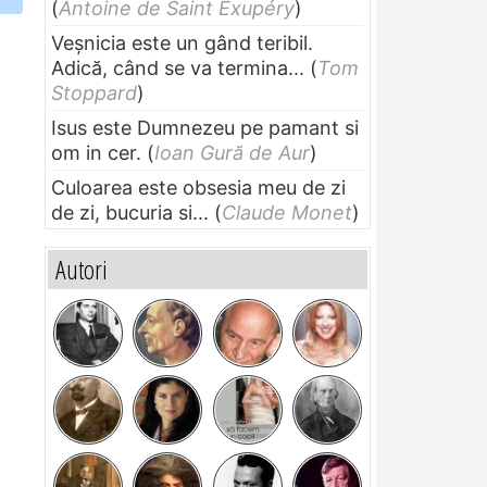
(
Antoine de Saint Exupéry
)
Veșnicia este un gând teribil.
Adică, când se va termina...
(
Tom
Stoppard
)
Isus este Dumnezeu pe pamant si
om in cer.
(
Ioan Gură de Aur
)
Culoarea este obsesia meu de zi
de zi, bucuria si...
(
Claude Monet
)
Autori