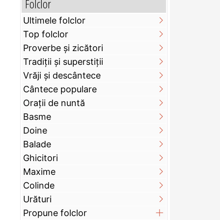
Folclor
Ultimele folclor
Top folclor
Proverbe și zicători
Tradiții și superstiții
Vrăji și descântece
Cântece populare
Orații de nuntă
Basme
Doine
Balade
Ghicitori
Maxime
Colinde
Urături
Propune folclor