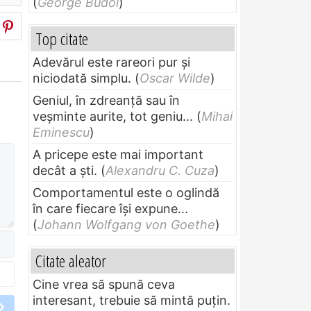
(
George Budoi
)
Top citate
Adevărul este rareori pur și
niciodată simplu.
(
Oscar Wilde
)
Geniul, în zdreanţă sau în
veşminte aurite, tot geniu...
(
Mihai
Eminescu
)
A pricepe este mai important
decât a ști.
(
Alexandru C. Cuza
)
Comportamentul este o oglindă
în care fiecare își expune...
(
Johann Wolfgang von Goethe
)
Citate aleator
Cine vrea să spună ceva
interesant, trebuie să mintă puțin.