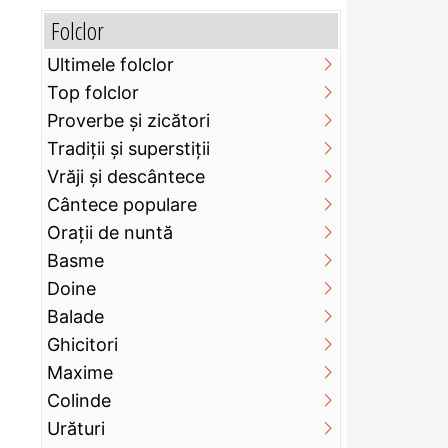
Folclor
Ultimele folclor
Top folclor
Proverbe și zicători
Tradiții și superstiții
Vrăji și descântece
Cântece populare
Orații de nuntă
Basme
Doine
Balade
Ghicitori
Maxime
Colinde
Urături