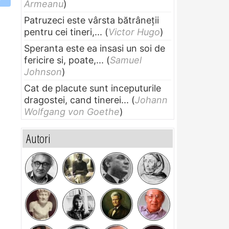
Armeanu
)
Patruzeci este vârsta bătrâneții
pentru cei tineri,...
(
Victor Hugo
)
Speranta este ea insasi un soi de
fericire si, poate,...
(
Samuel
Johnson
)
Cat de placute sunt inceputurile
dragostei, cand tinerei...
(
Johann
Wolfgang von Goethe
)
Autori