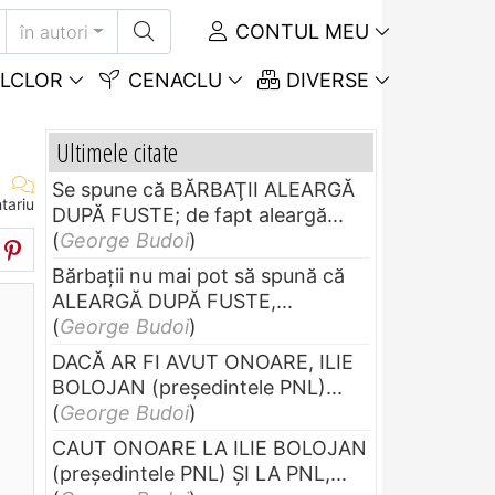
CONTUL MEU
în autori
LCLOR
CENACLU
DIVERSE
Ultimele citate
Se spune că BĂRBAŢII ALEARGĂ
tariu
DUPĂ FUSTE; de fapt aleargă...
(
George Budoi
)
Bărbaţii nu mai pot să spună că
ALEARGĂ DUPĂ FUSTE,...
(
George Budoi
)
DACĂ AR FI AVUT ONOARE, ILIE
BOLOJAN (preşedintele PNL)...
(
George Budoi
)
CAUT ONOARE LA ILIE BOLOJAN
(preşedintele PNL) ŞI LA PNL,...