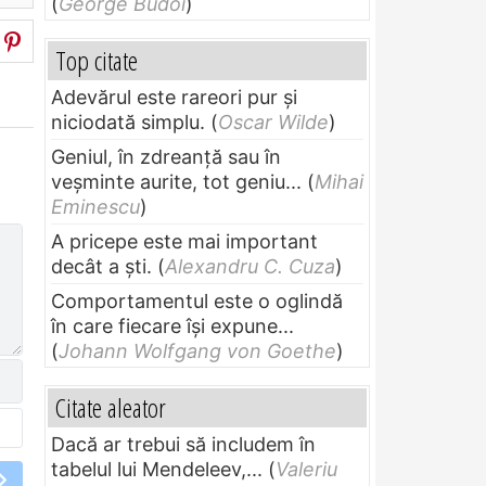
(
George Budoi
)
Top citate
Adevărul este rareori pur și
niciodată simplu.
(
Oscar Wilde
)
Geniul, în zdreanţă sau în
veşminte aurite, tot geniu...
(
Mihai
Eminescu
)
A pricepe este mai important
decât a ști.
(
Alexandru C. Cuza
)
Comportamentul este o oglindă
în care fiecare își expune...
(
Johann Wolfgang von Goethe
)
Citate aleator
Dacă ar trebui să includem în
tabelul lui Mendeleev,...
(
Valeriu