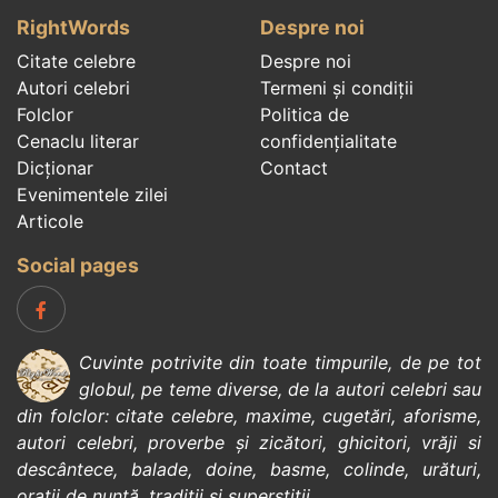
RightWords
Despre noi
Citate celebre
Despre noi
Autori celebri
Termeni și condiții
Folclor
Politica de
Cenaclu literar
confidenţialitate
Dicționar
Contact
Evenimentele zilei
Articole
Social pages
Cuvinte potrivite din toate timpurile, de pe tot
globul, pe teme diverse, de la
autori celebri
sau
din
folclor
:
citate celebre
,
maxime
,
cugetări
,
aforisme
,
autori celebri
,
proverbe și zicători
,
ghicitori
,
vrăji si
descântece
,
balade
,
doine
,
basme
,
colinde
,
urături
,
orații de nuntă
,
tradiții și superstiții
.