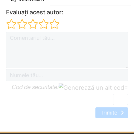
Evaluați acest autor:
Cod de securitate:
=
Trimite