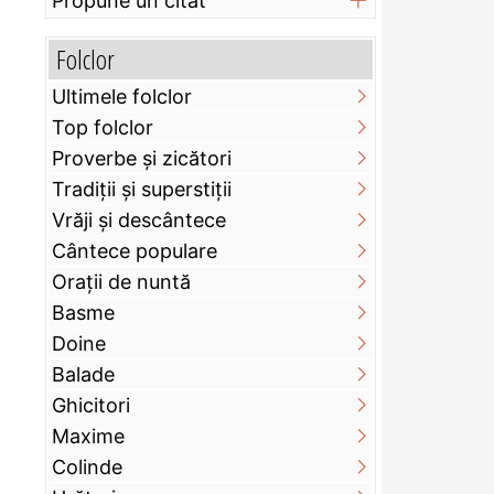
Propune un citat
Folclor
Ultimele folclor
Top folclor
Proverbe și zicători
Tradiții și superstiții
Vrăji și descântece
Cântece populare
Orații de nuntă
Basme
Doine
Balade
Ghicitori
Maxime
Colinde