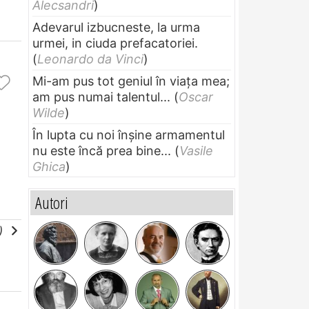
Alecsandri
)
Adevarul izbucneste, la urma
urmei, in ciuda prefacatoriei.
(
Leonardo da Vinci
)
Mi-am pus tot geniul în viața mea;
am pus numai talentul...
(
Oscar
Wilde
)
În lupta cu noi înșine armamentul
nu este încă prea bine...
(
Vasile
Ghica
)
Autori
e)