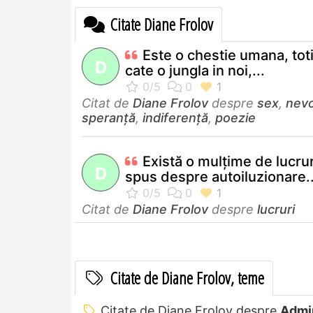
Citate Diane Frolov
Este o chestie umana, tot
D
cate o jungla in noi,...
Citat de
Diane Frolov
despre
sex
,
nevo
speranță
,
indiferență
,
poezie
Există o mulţime de lucru
D
spus despre autoiluzionare..
Citat de
Diane Frolov
despre
lucruri
Citate de Diane Frolov, teme
Citate de Diane Frolov despre
Admir