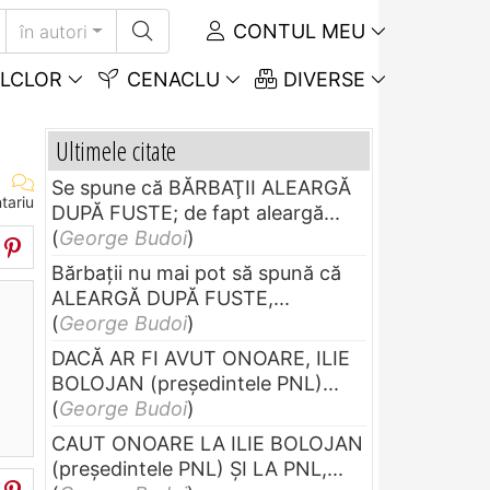
CONTUL MEU
în autori
LCLOR
CENACLU
DIVERSE
Ultimele citate
Se spune că BĂRBAŢII ALEARGĂ
tariu
DUPĂ FUSTE; de fapt aleargă...
(
George Budoi
)
Bărbaţii nu mai pot să spună că
ALEARGĂ DUPĂ FUSTE,...
(
George Budoi
)
DACĂ AR FI AVUT ONOARE, ILIE
BOLOJAN (preşedintele PNL)...
(
George Budoi
)
CAUT ONOARE LA ILIE BOLOJAN
(preşedintele PNL) ŞI LA PNL,...