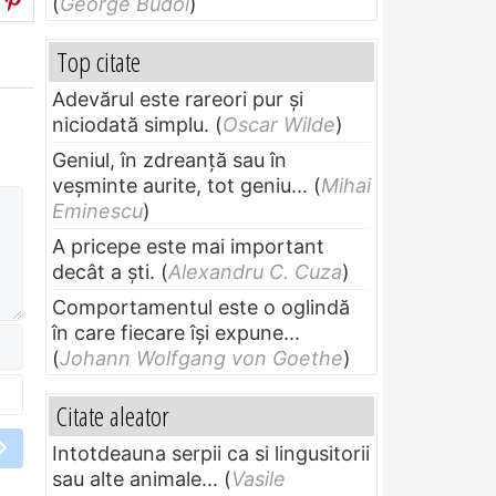
(
George Budoi
)
Top citate
Adevărul este rareori pur și
niciodată simplu.
(
Oscar Wilde
)
Geniul, în zdreanţă sau în
veşminte aurite, tot geniu...
(
Mihai
Eminescu
)
A pricepe este mai important
decât a ști.
(
Alexandru C. Cuza
)
Comportamentul este o oglindă
în care fiecare își expune...
(
Johann Wolfgang von Goethe
)
Citate aleator
Intotdeauna serpii ca si lingusitorii
sau alte animale...
(
Vasile