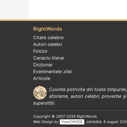
RightWords
Citate celebre
Autori celebri
Folclor
Cenaclu literar
Dicționar
Evenimentele zilei
Articole
Cuvinte potrivite din toate timpurile
aforisme
,
autori celebri
,
proverbe și
superstiții
.
Copyright © 2007-2026 RightWords
Web Design by
YourCHOICE
, sâmbătă, 8 august 202