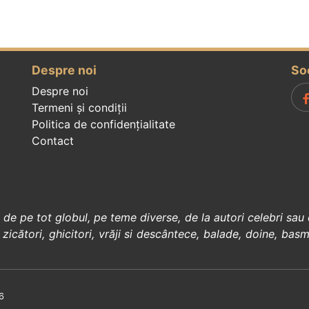
Despre noi
So
Despre noi
Termeni și condiții
Politica de confidenţialitate
Contact
, de pe tot globul, pe teme diverse, de la
autori celebri
sau 
 zicători
,
ghicitori
,
vrăji si descântece
,
balade
,
doine
,
basm
6