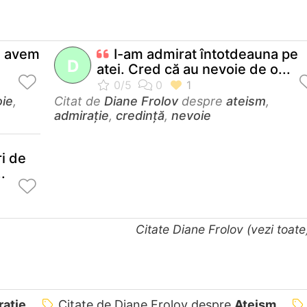
i avem
I-am admirat întotdeauna pe
D
atei. Cred că au nevoie de o...
ie
,
Citat de
Diane Frolov
despre
ateism
,
admirație
,
credință
,
nevoie
ri de
.
Citate Diane Frolov (vezi toat
ație
Citate de Diane Frolov despre
Ateism