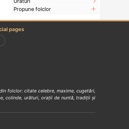
Urături
Propune folclor
cial pages
din
folclor
:
citate celebre
,
maxime
,
cugetări
,
e
,
colinde
,
urături
,
orații de nuntă
,
tradiții și