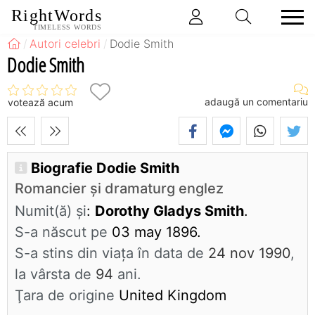
RightWords
TIMELESS WORDS
Autori celebri
Dodie Smith
Dodie Smith
adaugă un comentariu
votează acum
Biografie Dodie Smith
Romancier și dramaturg englez
Numit(ă) și
:
Dorothy Gladys Smith
.
S-a născut pe
03 may 1896.
S-a stins din viaţa în data de
24 nov 1990
,
la vârsta de
94
ani.
Ţara de origine
United Kingdom