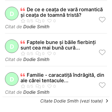
De ce e ceaţa de vară romantică
D
şi ceaţa de toamnă tristă?
Citat de
Dodie Smith
Faptele bune şi băile fierbinţi
D
sunt cea mai bună cură...
Citat de
Dodie Smith
Familie - caracatiţă îndrăgită, din
D
ale cărei tentacule...
Citat de
Dodie Smith
Citate Dodie Smith (vezi toate)