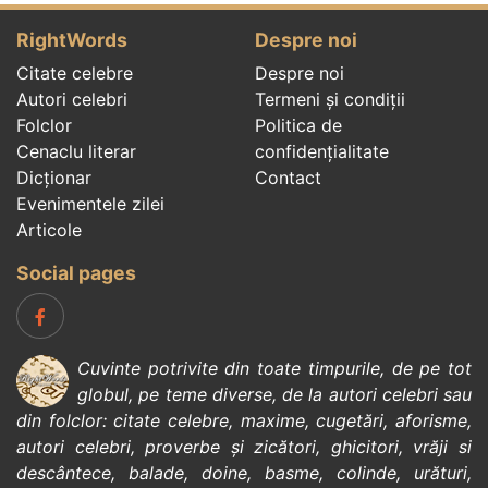
RightWords
Despre noi
Citate celebre
Despre noi
Autori celebri
Termeni și condiții
Folclor
Politica de
Cenaclu literar
confidenţialitate
Dicționar
Contact
Evenimentele zilei
Articole
Social pages
Cuvinte potrivite din toate timpurile, de pe tot
globul, pe teme diverse, de la
autori celebri
sau
din
folclor
:
citate celebre
,
maxime
,
cugetări
,
aforisme
,
autori celebri
,
proverbe și zicători
,
ghicitori
,
vrăji si
descântece
,
balade
,
doine
,
basme
,
colinde
,
urături
,